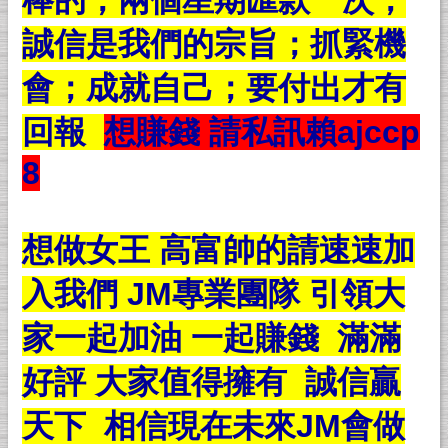
棒的；兩個星期匯款一次；
誠信是我們的宗旨；抓緊機
會；成就自己；要付出才有
回報
想賺錢 請私訊賴ajccp
8
想做女王 高富帥的請速速加
入我們 JM專業團隊 引領大
家一起加油 一起賺錢 滿滿
好評 大家值得擁有 誠信贏
天下 相信現在未來JM會做