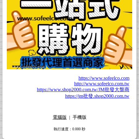
https://www.sofeelco.com
http://www.sofeelco.com.tw
https://www.shop2000.com.tw/JM批發大盤商
https://jm批發.shop2000.com.tw
電腦版
|
手機版
執行速度
：0.000
秒