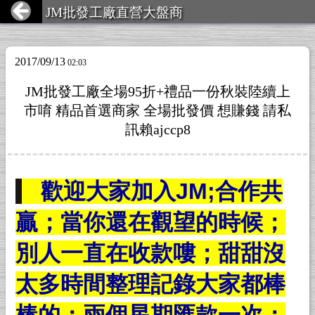
JM批發工廠直營大盤商
2017/09/13
02:03
JM批發工廠全場95折+禮品一份秋裝陸續上
市唷 精品首選商家 全場批發價 想賺錢 請私
訊賴ajccp8
歡迎大家加入JM;合作共
贏；當你還在觀望的時候；
別人一直在收款嘍；甜甜沒
太多時間整理記錄大家都棒