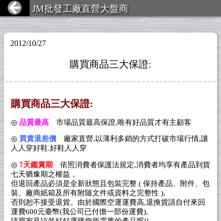
JM批發工廠直營大盤商
2012/10/27
購買商品三大保證:
購買商品三大保證:
◎
品質最高
市場品質最高保證,唯有好品質才有主顧客
◎
買貴退差價
廠家直營,以薄利多銷的方式打破市場行情,讓
人人穿好鞋.好鞋人人穿
◎
7天鑑賞期
依照消費者保護法規定,消費者均享有產品到貨
七天猶豫期之權益，
但退回產品必須是全新狀態且包裝完整 ( 保持產品、附件、包
裝、廠商紙箱及所有附隨文件或資料之完整性 ),
否則恕不接受退貨。由於國際空運運費高,退換貨請自付來回
運費600元臺幣(我公司已付擔一部份運費),
請買家見諒並好好選購您所需要的產品喔!!