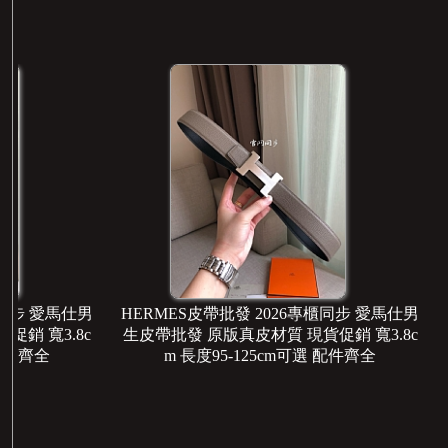
仕男
HERMES皮帶批發 2026專櫃同步 愛馬仕男
HERMES
8c
生皮帶批發 原版真皮材質 現貨促銷 寬3.8c
生皮帶批發
m 長度95-125cm可選 配件齊全
m 