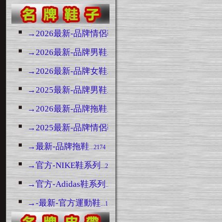
→2026最新-品牌情侶鞋
...3133
→2026最新-品牌男鞋
...10568
→2026最新-品牌女鞋
...5157
→2025最新-品牌男鞋
...14776
→2026最新-品牌拖鞋
...6846
→2025最新-品牌情侶鞋
...3445
→最新-品牌拖鞋
...2174
→官方-NIKE鞋系列
...23038
→官方-Adidas鞋系列
...1217
→-最新-官方運動鞋
...13292