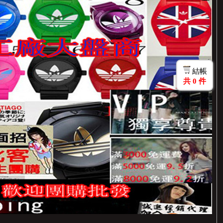
結帳
共
0
件