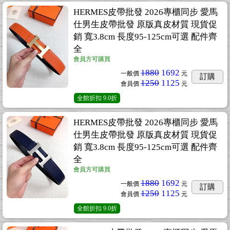
HERMES皮帶批發 2026專櫃同步 愛馬
仕男生皮帶批發 原版真皮材質 現貨促
銷 寬3.8cm 長度95-125cm可選 配件齊
全
會員方可購買
1880
1692
一般價
元
訂購
1250
1125
會員價
元
全館折扣
9.0折
HERMES皮帶批發 2026專櫃同步 愛馬
仕男生皮帶批發 原版真皮材質 現貨促
銷 寬3.8cm 長度95-125cm可選 配件齊
全
會員方可購買
1880
1692
一般價
元
訂購
1250
1125
會員價
元
全館折扣
9.0折