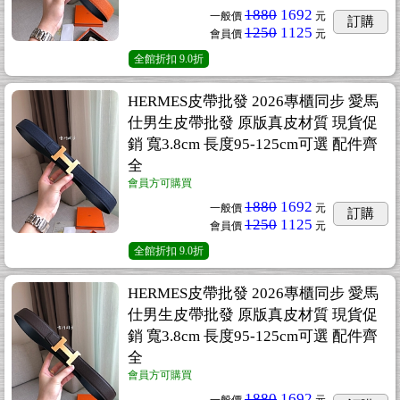
1880
1692
一般價
元
訂購
1250
1125
會員價
元
全館折扣
9.0折
HERMES皮帶批發 2026專櫃同步 愛馬
仕男生皮帶批發 原版真皮材質 現貨促
銷 寬3.8cm 長度95-125cm可選 配件齊
全
會員方可購買
1880
1692
一般價
元
訂購
1250
1125
會員價
元
全館折扣
9.0折
HERMES皮帶批發 2026專櫃同步 愛馬
仕男生皮帶批發 原版真皮材質 現貨促
銷 寬3.8cm 長度95-125cm可選 配件齊
全
會員方可購買
1880
1692