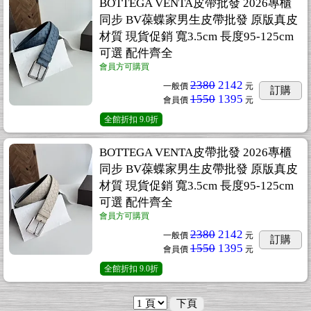
BOTTEGA VENTA皮帶批發 2026專櫃
同步 BV葆蝶家男生皮帶批發 原版真皮
材質 現貨促銷 寬3.5cm 長度95-125cm
可選 配件齊全
會員方可購買
2380
2142
一般價
元
訂購
1550
1395
會員價
元
全館折扣
9.0折
BOTTEGA VENTA皮帶批發 2026專櫃
同步 BV葆蝶家男生皮帶批發 原版真皮
材質 現貨促銷 寬3.5cm 長度95-125cm
可選 配件齊全
會員方可購買
2380
2142
一般價
元
訂購
1550
1395
會員價
元
全館折扣
9.0折
下頁