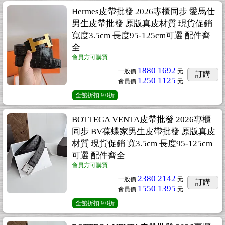
Hermes皮帶批發 2026專櫃同步 愛馬仕
男生皮帶批發 原版真皮材質 現貨促銷
寬度3.5cm 長度95-125cm可選 配件齊
全
會員方可購買
1880
1692
一般價
元
訂購
1250
1125
會員價
元
全館折扣
9.0折
BOTTEGA VENTA皮帶批發 2026專櫃
同步 BV葆蝶家男生皮帶批發 原版真皮
材質 現貨促銷 寬3.5cm 長度95-125cm
可選 配件齊全
會員方可購買
2380
2142
一般價
元
訂購
1550
1395
會員價
元
全館折扣
9.0折