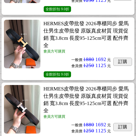
1250
1125
會員價
元
全館折扣
9.0折
HERMES皮帶批發 2026專櫃同步 愛馬
仕男生皮帶批發 原版真皮材質 現貨促
銷 寬3.8cm 長度95-125cm可選 配件齊
全
會員方可購買
1880
1692
一般價
元
訂購
1250
1125
會員價
元
全館折扣
9.0折
HERMES皮帶批發 2026專櫃同步 愛馬
仕男生皮帶批發 原版真皮材質 現貨促
銷 寬3.8cm 長度95-125cm可選 配件齊
全
會員方可購買
1880
1692
一般價
元
訂購
1250
1125
會員價
元